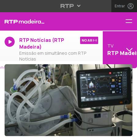
Entrar
RTP Notícias (RTP
NO AR
TV
Madeira)
RTP Madei
Emissão em simultâneo com RTP
Notícias