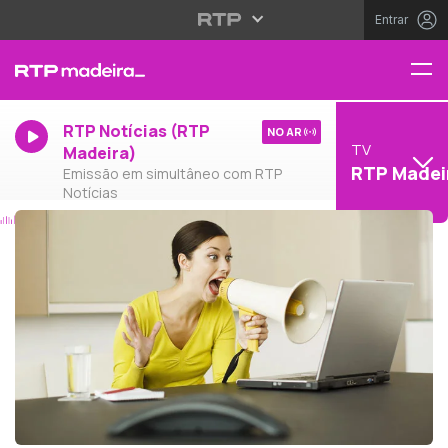
Entrar
RTP Notícias (RTP
NO AR
TV
Madeira)
RTP Madei
Emissão em simultâneo com RTP
Notícias