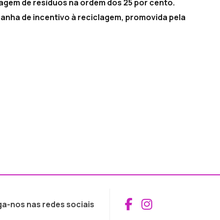
clagem de resíduos na ordem dos 25 por cento.
nha de incentivo à reciclagem, promovida pela
Aceder ao Fac
Aceder ao I
ga-nos nas redes sociais