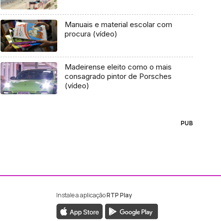
Manuais e material escolar com
procura (vídeo)
Madeirense eleito como o mais
consagrado pintor de Porsches
(vídeo)
PUB
Instale a aplicação
RTP Play
ebook da RTP Madeira
nstagram da RTP Madeira