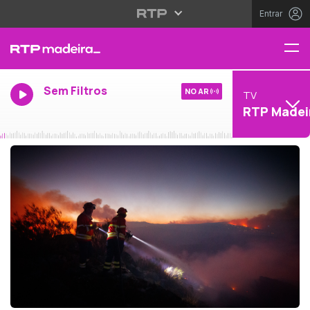
Entrar
Sem Filtros
NO AR
TV
RTP Madei