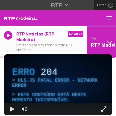
Entrar
RTP Notícias (RTP
NO AR
TV
Madeira)
RTP Madei
Emissão em simultâneo com RTP
Notícias
ERRO
204
HLS.JS FATAL ERROR - NETWORK
ERROR
ESTE CONTEÚDO ESTÁ NESTE
MOMENTO INDISPONÍVEL