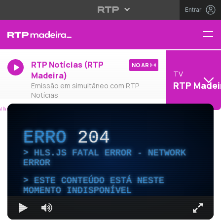
Entrar
RTP Notícias (RTP
NO AR
TV
Madeira)
RTP Madei
Emissão em simultâneo com RTP
Notícias
ERRO
204
HLS.JS FATAL ERROR - NETWORK
ERROR
ESTE CONTEÚDO ESTÁ NESTE
MOMENTO INDISPONÍVEL