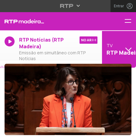
Entrar
RTP Notícias (RTP
NO AR
TV
Madeira)
RTP Madei
Emissão em simultâneo com RTP
Notícias