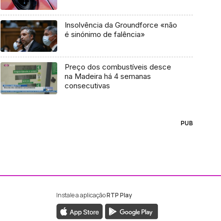
Insolvência da Groundforce «não
é sinónimo de falência»
Preço dos combustíveis desce
na Madeira há 4 semanas
consecutivas
PUB
Instale a aplicação
RTP Play
ebook da RTP Madeira
nstagram da RTP Madeira