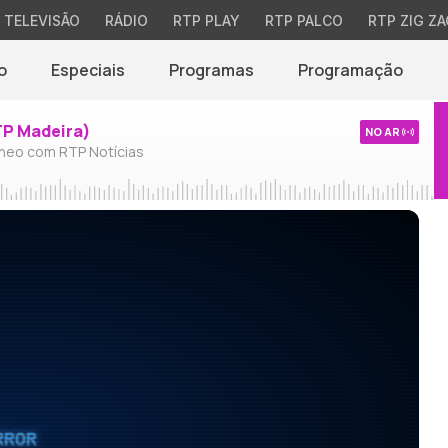
TELEVISÃO
RÁDIO
RTP PLAY
RTP PALCO
RTP ZIG ZA
o
Especiais
Programas
Programação
TP Madeira)
NO AR
neo com RTP Notícias
RROR