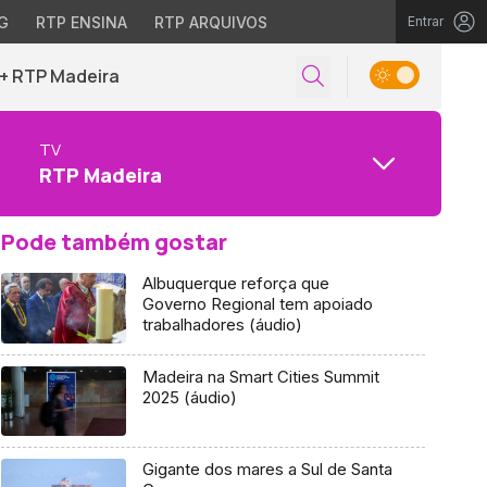
G
RTP ENSINA
RTP ARQUIVOS
Entrar
+ RTP Madeira
TV
RTP Madeira
Pode também gostar
Albuquerque reforça que
Governo Regional tem apoiado
trabalhadores (áudio)
Madeira na Smart Cities Summit
2025 (áudio)
Gigante dos mares a Sul de Santa