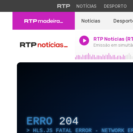
NOTÍCIAS
DESPORTO
Notícias
Desport
RTP Notícias (R
Emissão em simultâ
ERRO
204
HLS.JS FATAL ERROR - NETWORK E