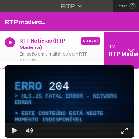
Entrar
RTP Notícias (RTP
NO AR
TV
Madeira)
RTP Madei
Emissão em simultâneo com RTP
Notícias
ERRO
204
HLS.JS FATAL ERROR - NETWORK
ERROR
ESTE CONTEÚDO ESTÁ NESTE
MOMENTO INDISPONÍVEL