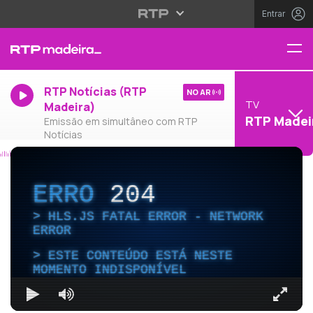
Entrar
RTP Notícias (RTP
NO AR
TV
Madeira)
RTP Madei
Emissão em simultâneo com RTP
Notícias
ERRO
204
HLS.JS FATAL ERROR - NETWORK
ERROR
ESTE CONTEÚDO ESTÁ NESTE
MOMENTO INDISPONÍVEL