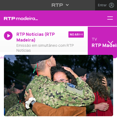
Entrar
RTP Notícias (RTP
NO AR
TV
Madeira)
RTP Madei
Emissão em simultâneo com RTP
Notícias