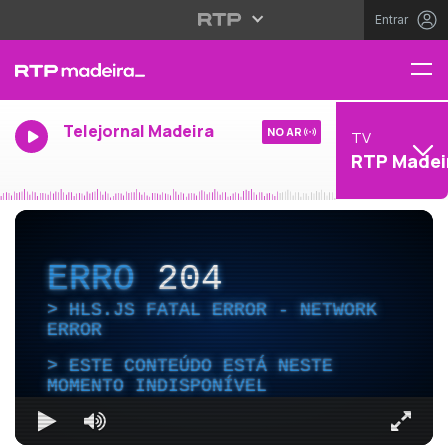
Entrar
Telejornal Madeira
NO AR
TV
RTP Madei
ERRO
204
HLS.JS FATAL ERROR - NETWORK
ERROR
ESTE CONTEÚDO ESTÁ NESTE
MOMENTO INDISPONÍVEL