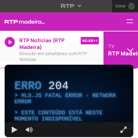
Entrar
RTP Notícias (RTP
NO AR
TV
Madeira)
RTP Madei
Emissão em simultâneo com RTP
Notícias
ERRO
204
HLS.JS FATAL ERROR - NETWORK
ERROR
ESTE CONTEÚDO ESTÁ NESTE
MOMENTO INDISPONÍVEL