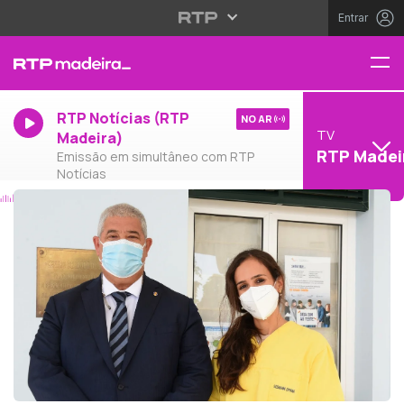
Entrar
RTP Notícias (RTP
NO AR
TV
Madeira)
RTP Madei
Emissão em simultâneo com RTP
Notícias