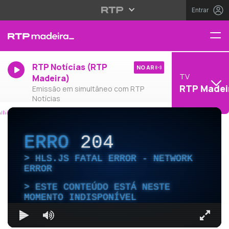
Entrar
RTP Notícias (RTP
NO AR
TV
Madeira)
RTP Madei
Emissão em simultâneo com RTP
Notícias
ERRO
204
HLS.JS FATAL ERROR - NETWORK
ERROR
ESTE CONTEÚDO ESTÁ NESTE
MOMENTO INDISPONÍVEL