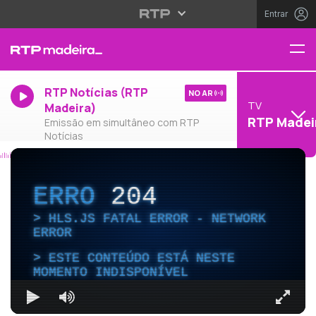
Entrar
RTP Notícias (RTP
NO AR
TV
Madeira)
RTP Madei
Emissão em simultâneo com RTP
Notícias
ERRO
204
HLS.JS FATAL ERROR - NETWORK
ERROR
ESTE CONTEÚDO ESTÁ NESTE
MOMENTO INDISPONÍVEL