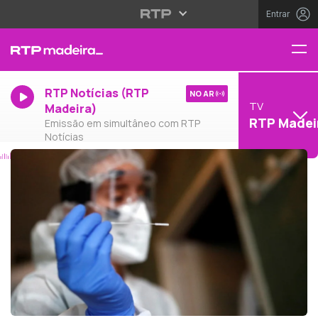
Entrar
RTP Notícias (RTP
NO AR
TV
Madeira)
RTP Madei
Emissão em simultâneo com RTP
Notícias