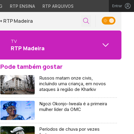
G
RTP ENSINA
RTP ARQUIVOS
Entrar
+ RTP Madeira
TV
RTP Madeira
Pode também gostar
Russos matam onze civis,
incluíndo uma criança, em novos
ataques à região de Kharkiv
Ngozi Okonjo-Iweala é a primeira
mulher líder da OMC
Períodos de chuva por vezes