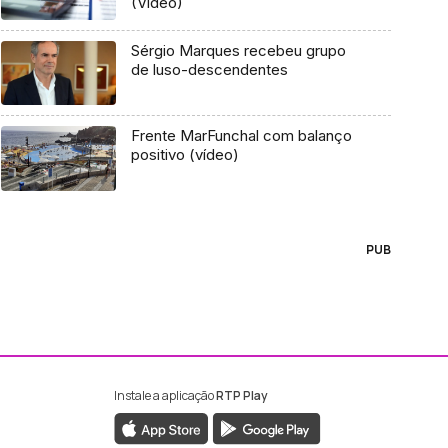
(Vídeo)
Sérgio Marques recebeu grupo
de luso-descendentes
Frente MarFunchal com balanço
positivo (vídeo)
PUB
Instale a aplicação
RTP Play
ebook da RTP Madeira
nstagram da RTP Madeira