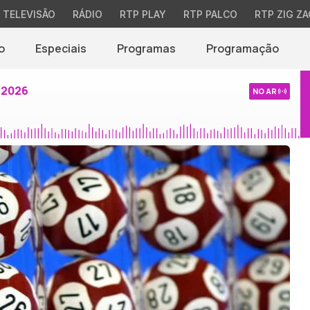
TELEVISÃO
RÁDIO
RTP PLAY
RTP PALCO
RTP ZIG ZA
o
Especiais
Programas
Programação
 2026
NO AR