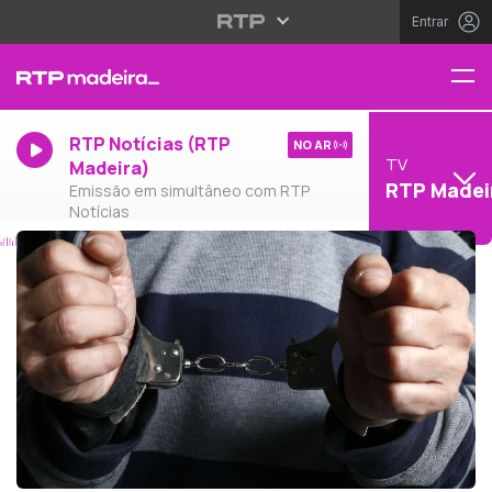
Entrar
RTP Notícias (RTP
NO AR
TV
Madeira)
RTP Madei
Emissão em simultâneo com RTP
Notícias