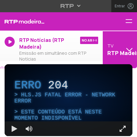
Entrar
RTP Notícias (RTP
NO AR
TV
Madeira)
RTP Madei
Emissão em simultâneo com RTP
Notícias
ERRO
204
HLS.JS FATAL ERROR - NETWORK
ERROR
ESTE CONTEÚDO ESTÁ NESTE
MOMENTO INDISPONÍVEL