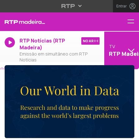
Entrar
RTP Notícias (RTP
NO AR
TV
Madeira)
RTP Madei
Emissão em simultâneo com RTP
Notícias