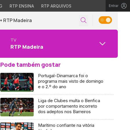
G
RTP ENSINA
RTP ARQUIVOS
Entrar
+ RTP Madeira
TV
RTP Madeira
Pode também gostar
Portugal-Dinamarca foi o
programa mais visto de domingo
e o 2.º do ano
Liga de Clubes multa o Benfica
por comportamento incorreto
dos adeptos nos Barreiros
Marítimo confiante na vitória