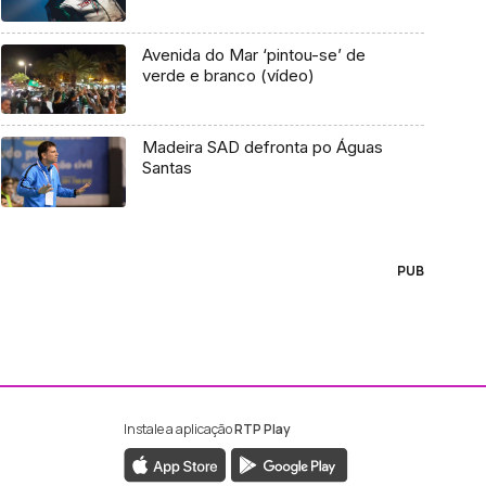
Avenida do Mar ‘pintou-se’ de
verde e branco (vídeo)
Madeira SAD defronta po Águas
Santas
PUB
Instale a aplicação
RTP Play
ebook da RTP Madeira
nstagram da RTP Madeira