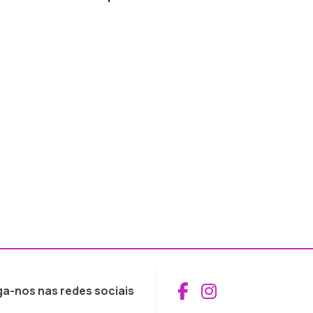
Aceder ao Fac
Aceder ao I
ga-nos nas redes sociais