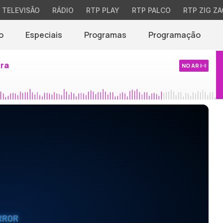
TELEVISÃO
RÁDIO
RTP PLAY
RTP PALCO
RTP ZIG ZA
o
Especiais
Programas
Programação
ira
NO AR
RROR