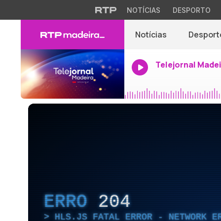
NOTÍCIAS
DESPORTO
Notícias
Desport
Telejornal Made
ERRO
204
HLS.JS FATAL ERROR - NETWORK E