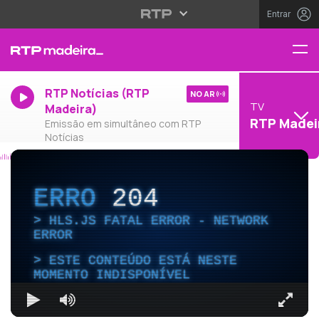
Entrar
RTP Notícias (RTP
NO AR
TV
Madeira)
RTP Madei
Emissão em simultâneo com RTP
Notícias
ERRO
204
HLS.JS FATAL ERROR - NETWORK
ERROR
ESTE CONTEÚDO ESTÁ NESTE
MOMENTO INDISPONÍVEL