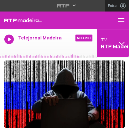
Entrar
Telejornal Madeira
NO AR
TV
RTP Madei