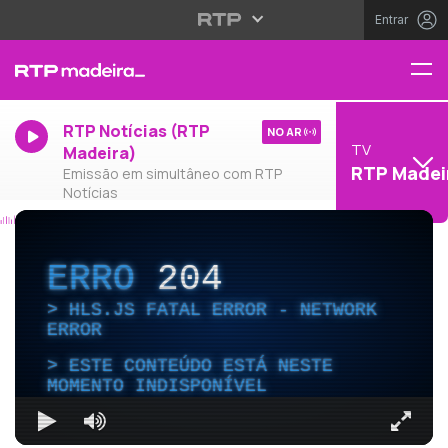
Entrar
RTP Notícias (RTP
NO AR
TV
Madeira)
RTP Madei
Emissão em simultâneo com RTP
Notícias
ERRO
204
HLS.JS FATAL ERROR - NETWORK
ERROR
ESTE CONTEÚDO ESTÁ NESTE
MOMENTO INDISPONÍVEL