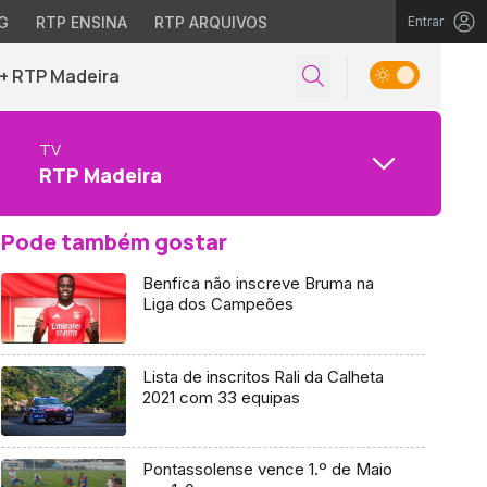
G
RTP ENSINA
RTP ARQUIVOS
Entrar
+ RTP Madeira
TV
RTP Madeira
Pode também gostar
Benfica não inscreve Bruma na
Liga dos Campeões
Lista de inscritos Rali da Calheta
2021 com 33 equipas
Pontassolense vence 1.º de Maio