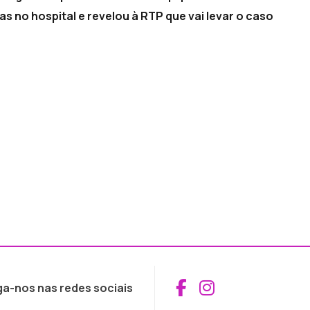
as no hospital e revelou à RTP que vai levar o caso
Aceder ao Fac
Aceder ao I
ga-nos nas redes sociais