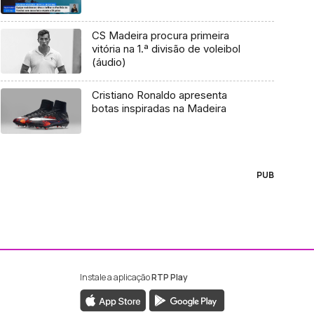
CS Madeira procura primeira
vitória na 1.ª divisão de voleibol
(áudio)
Cristiano Ronaldo apresenta
botas inspiradas na Madeira
PUB
Instale a aplicação
RTP Play
ebook da RTP Madeira
nstagram da RTP Madeira