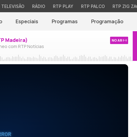
TELEVISÃO
RÁDIO
RTP PLAY
RTP PALCO
RTP ZIG ZA
o
Especiais
Programas
Programação
TP Madeira)
NO AR
neo com RTP Notícias
RROR