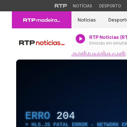
NOTÍCIAS
DESPORTO
Notícias
Desport
RTP Notícias (R
Emissão em simultâ
ERRO
204
HLS.JS FATAL ERROR - NETWORK E