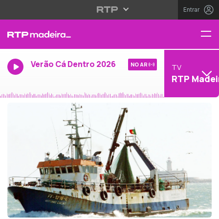
Entrar
Verão Cá Dentro 2026
NO AR
TV
RTP Madei