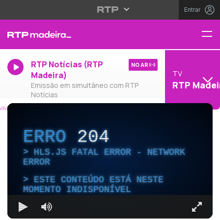
Entrar
RTP Notícias (RTP
NO AR
TV
Madeira)
RTP Madei
Emissão em simultâneo com RTP
Notícias
ERRO
204
HLS.JS FATAL ERROR - NETWORK
ERROR
ESTE CONTEÚDO ESTÁ NESTE
MOMENTO INDISPONÍVEL