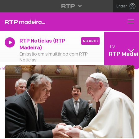
Entrar
RTP Notícias (RTP
NO AR
TV
Madeira)
RTP Madei
Emissão em simultâneo com RTP
Notícias