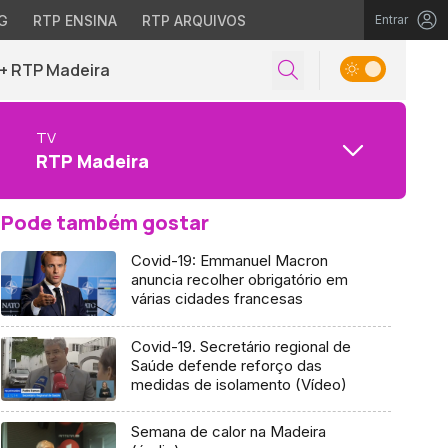
G
RTP ENSINA
RTP ARQUIVOS
Entrar
+ RTP Madeira
TV
RTP Madeira
Pode também gostar
Covid-19: Emmanuel Macron
anuncia recolher obrigatório em
várias cidades francesas
Covid-19. Secretário regional de
Saúde defende reforço das
medidas de isolamento (Vídeo)
Semana de calor na Madeira