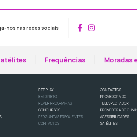
Aceder ao Fac
Aceder ao I
ga-nos nas redes sociais
atélites
Frequências
Moradas e
RTP PLAY
CONTACTOS
EM DIRETO
PROVEDORA DO
REVER PROGRAMAS
TELESPECTADOR
CONCURSOS
PROVEDORA DO OUVI
S
PERGUNTAS FREQUENTES
ACESSIBILIDADES
CONTACTOS
SATÉLITES