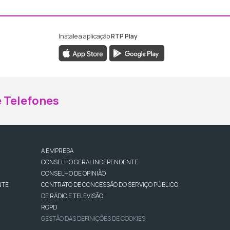
Instale a aplicação
RTP Play
ebook da RTP Madeira
nstagram da RTP Madeira
 Telefones
A EMPRESA
CONSELHO GERAL INDEPENDENTE
CONSELHO DE OPINIÃO
NTE
CONTRATO DE CONCESSÃO DO SERVIÇO PÚBLICO
DE RÁDIO E TELEVISÃO
RGPD
GESTÃO DAS DEFINIÇÕES DE COOKIES