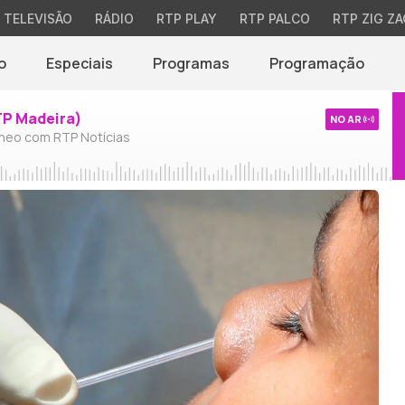
TELEVISÃO
RÁDIO
RTP PLAY
RTP PALCO
RTP ZIG ZA
o
Especiais
Programas
Programação
TP Madeira)
NO AR
neo com RTP Notícias