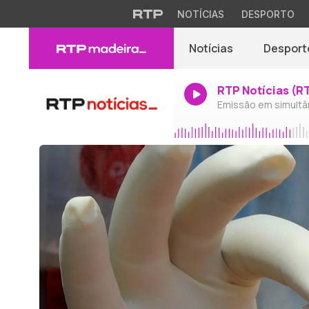
NOTÍCIAS
DESPORTO
Notícias
Desport
RTP Notícias (R
Emissão em simultâ