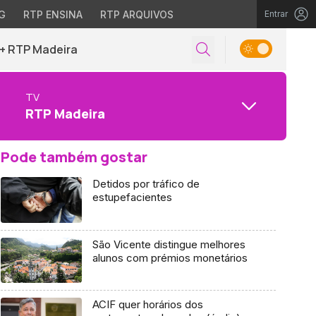
G
RTP ENSINA
RTP ARQUIVOS
Entrar
+ RTP Madeira
TV
RTP Madeira
Pode também gostar
Detidos por tráfico de
estupefacientes
São Vicente distingue melhores
alunos com prémios monetários
ACIF quer horários dos