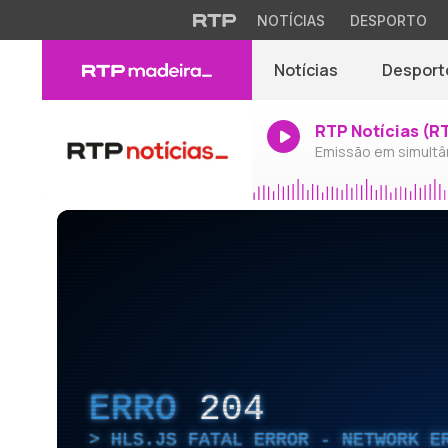
NOTÍCIAS
DESPORTO
Notícias
Desport
RTP Notícias (R
Emissão em simultâ
ERRO
204
HLS.JS FATAL ERROR - NETWORK E