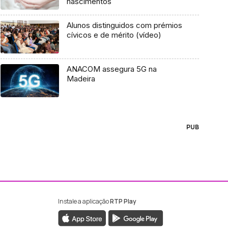
nascimentos
Alunos distinguidos com prémios
cívicos e de mérito (vídeo)
ANACOM assegura 5G na
Madeira
PUB
Instale a aplicação
RTP Play
ebook da RTP Madeira
nstagram da RTP Madeira