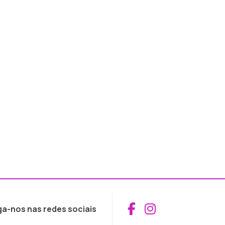
Aceder ao Fac
Aceder ao I
ga-nos nas redes sociais