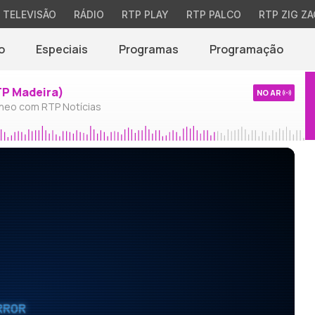
TELEVISÃO
RÁDIO
RTP PLAY
RTP PALCO
RTP ZIG ZA
o
Especiais
Programas
Programação
TP Madeira)
NO AR
neo com RTP Notícias
RROR