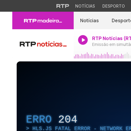
NOTÍCIAS
DESPORTO
Notícias
Desport
RTP Notícias (R
Emissão em simultâ
ERRO
204
HLS.JS FATAL ERROR - NETWORK E