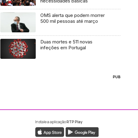
necessidades básicas
OMS alerta que podem morrer
500 mil pessoas até março
Duas mortes e 511 novas
infeções em Portugal
PUB
Instale a aplicação
RTP Play
ebook da RTP Madeira
nstagram da RTP Madeira