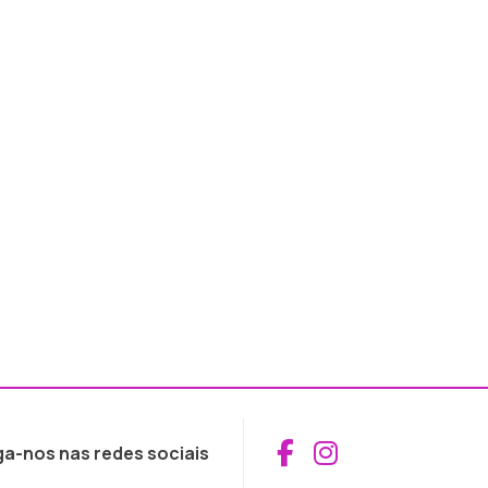
Aceder ao Fac
Aceder ao I
ga-nos nas redes sociais