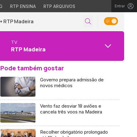
G
RTP ENSINA
RTP ARQUIVOS
Entrar
+ RTP Madeira
TV
RTP Madeira
Pode também gostar
Governo prepara admissão de
novos médicos
Vento faz desviar 18 aviões e
cancela três voos na Madeira
Recolher obrigatório prolongado