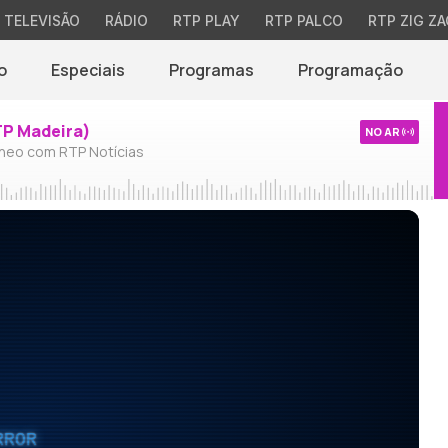
TELEVISÃO
RÁDIO
RTP PLAY
RTP PALCO
RTP ZIG ZA
o
Especiais
Programas
Programação
TP Madeira)
NO AR
neo com RTP Notícias
RROR