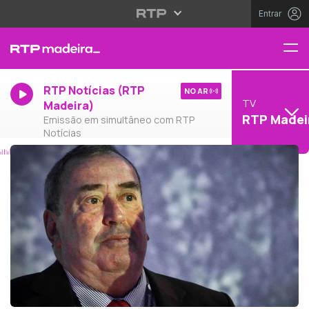
Entrar
RTP Notícias (RTP
NO AR
TV
Madeira)
RTP Madei
Emissão em simultâneo com RTP
Notícias