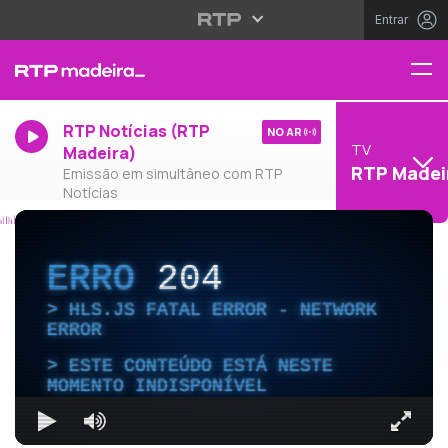
Entrar
RTP Notícias (RTP
NO AR
TV
Madeira)
RTP Madei
Emissão em simultâneo com RTP
Notícias
ERRO
204
HLS.JS FATAL ERROR - NETWORK
ERROR
ESTE CONTEÚDO ESTÁ NESTE
MOMENTO INDISPONÍVEL