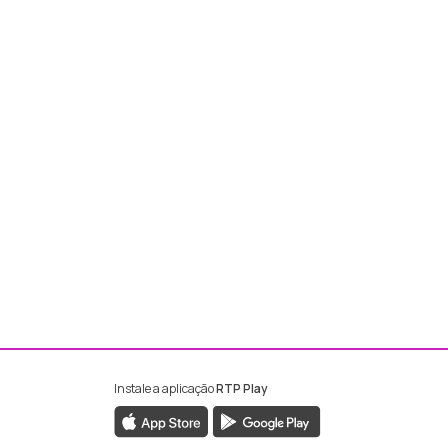
Instale a aplicação
RTP Play
ebook da RTP Madeira
nstagram da RTP Madeira