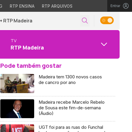
G
RTP ENSINA
RTP ARQUIVOS
Entrar
+ RTP Madeira
TV
RTP Madeira
Pode também gostar
Madeira tem 1300 novos casos
de cancro por ano
Madeira recebe Marcelo Rebelo
de Sousa este fim-de-semana
(Áudio)
UGT foi para as ruas do Funchal