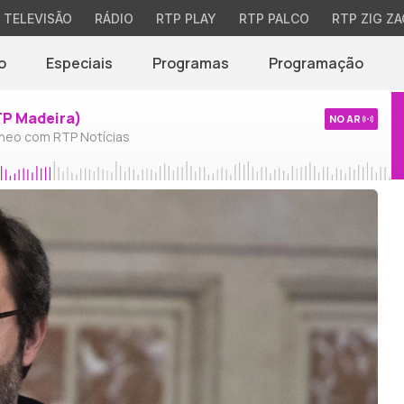
TELEVISÃO
RÁDIO
RTP PLAY
RTP PALCO
RTP ZIG ZA
o
Especiais
Programas
Programação
TP Madeira)
NO AR
neo com RTP Notícias