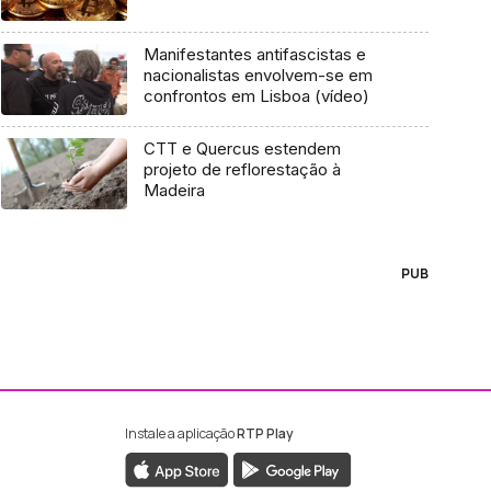
Manifestantes antifascistas e
nacionalistas envolvem-se em
confrontos em Lisboa (vídeo)
CTT e Quercus estendem
projeto de reflorestação à
Madeira
PUB
Instale a aplicação
RTP Play
ebook da RTP Madeira
nstagram da RTP Madeira