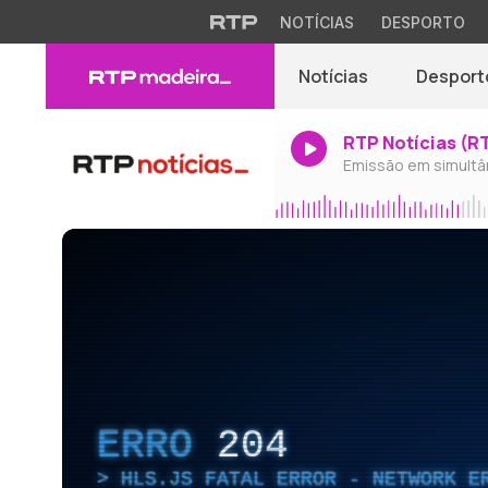
NOTÍCIAS
DESPORTO
Notícias
Desport
RTP Notícias (R
Emissão em simultâ
ERRO
204
HLS.JS FATAL ERROR - NETWORK E