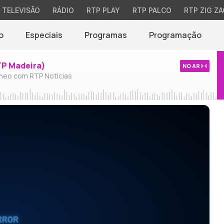
TELEVISÃO
RÁDIO
RTP PLAY
RTP PALCO
RTP ZIG ZA
o
Especiais
Programas
Programação
TP Madeira)
NO AR
neo com RTP Notícias
RROR