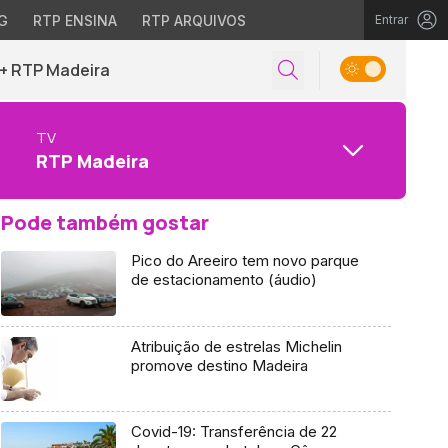
G
RTP ENSINA
RTP ARQUIVOS
Entrar
+ RTP Madeira
TV
RTP Madeira
Pode também gostar
Pico do Areeiro tem novo parque
de estacionamento (áudio)
Atribuição de estrelas Michelin
promove destino Madeira
Covid-19: Transferência de 22