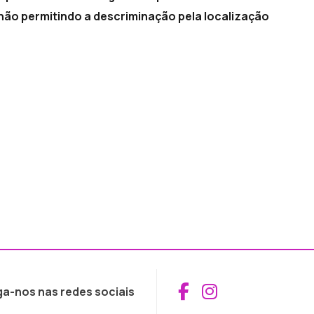
 não permitindo a descriminação pela localização
Aceder ao Fac
Aceder ao I
ga-nos nas redes sociais