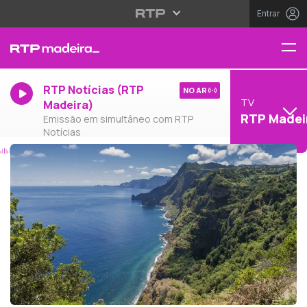
Entrar
RTP Notícias (RTP
NO AR
TV
Madeira)
RTP Madei
Emissão em simultâneo com RTP
Notícias