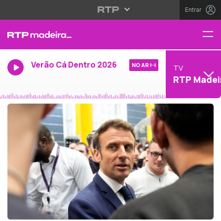
Entrar
Verão Cá Dentro 2026
NO AR
TV
RTP Madei