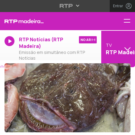
Entrar
RTP Notícias (RTP
NO AR
TV
Madeira)
RTP Madei
Emissão em simultâneo com RTP
Notícias