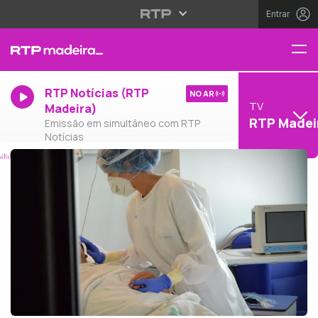
Entrar
RTP Notícias (RTP
NO AR
TV
Madeira)
RTP Madei
Emissão em simultâneo com RTP
Notícias