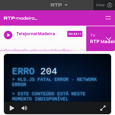
Entrar
Telejornal Madeira
NO AR
TV
RTP Madei
ERRO
204
HLS.JS FATAL ERROR - NETWORK
ERROR
ESTE CONTEÚDO ESTÁ NESTE
MOMENTO INDISPONÍVEL