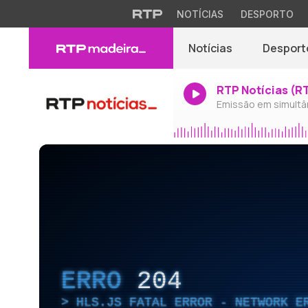
NOTÍCIAS
DESPORTO
Notícias
Desport
RTP Notícias (R
Emissão em simultâ
ERRO
204
HLS.JS FATAL ERROR - NETWORK E