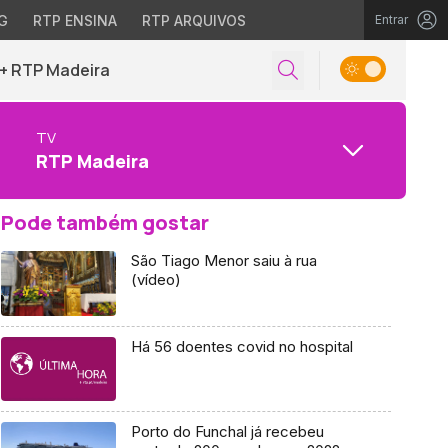
G
RTP ENSINA
RTP ARQUIVOS
Entrar
+ RTP Madeira
TV
RTP Madeira
Pode também gostar
São Tiago Menor saiu à rua
(vídeo)
Há 56 doentes covid no hospital
Porto do Funchal já recebeu