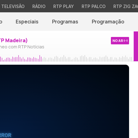
TELEVISÃO
RÁDIO
RTP PLAY
RTP PALCO
RTP ZIG ZA
o
Especiais
Programas
Programação
TP Madeira)
NO AR
neo com RTP Notícias
RROR