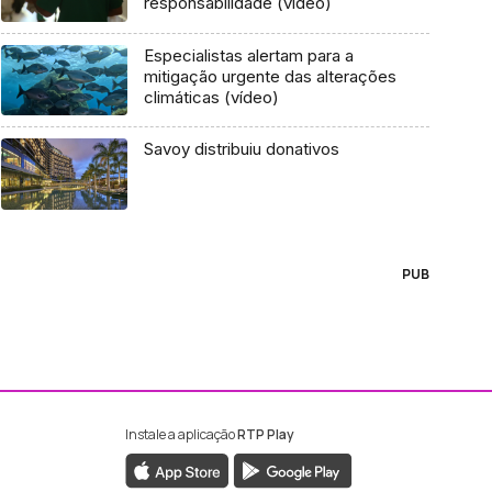
responsabilidade (vídeo)
Especialistas alertam para a
mitigação urgente das alterações
climáticas (vídeo)
Savoy distribuiu donativos
PUB
Instale a aplicação
RTP Play
ebook da RTP Madeira
nstagram da RTP Madeira