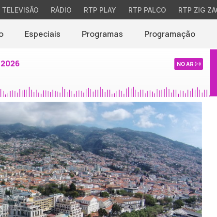
TELEVISÃO
RÁDIO
RTP PLAY
RTP PALCO
RTP ZIG ZA
o
Especiais
Programas
Programação
 2026
NO AR