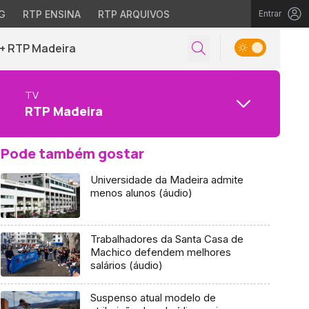
G
RTP ENSINA
RTP ARQUIVOS
Entrar
+ RTP Madeira
TV
RTP Madeira
Pode também gostar
Universidade da Madeira admite
menos alunos (áudio)
Trabalhadores da Santa Casa de
Machico defendem melhores
salários (áudio)
Suspenso atual modelo de