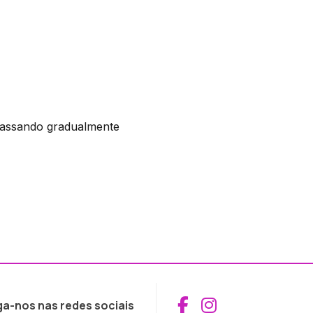
passando gradualmente
Aceder ao Fac
Aceder ao I
ga-nos nas redes sociais