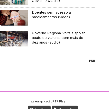
Covid-19 (Áudio)
Doentes sem acesso a
medicamentos (vídeo)
Governo Regional volta a apoiar
abate de viaturas com mais de
dez anos (áudio)
PUB
Instale a aplicação
RTP Play
ebook da RTP Madeira
nstagram da RTP Madeira