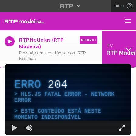
Entrar
RTP Notícias (RTP
NO AR
TV
Madeira)
RTP Madei
Emissão em simultâneo com RTP
Notícias
ERRO
204
HLS.JS FATAL ERROR - NETWORK
ERROR
ESTE CONTEÚDO ESTÁ NESTE
MOMENTO INDISPONÍVEL