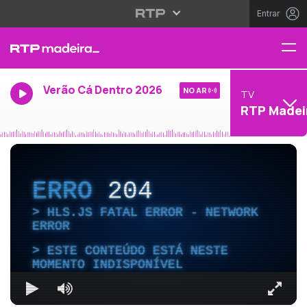
Entrar
Verão Cá Dentro 2026
NO AR
TV
RTP Madei
ERRO
204
HLS.JS FATAL ERROR - NETWORK
ERROR
ESTE CONTEÚDO ESTÁ NESTE
MOMENTO INDISPONÍVEL