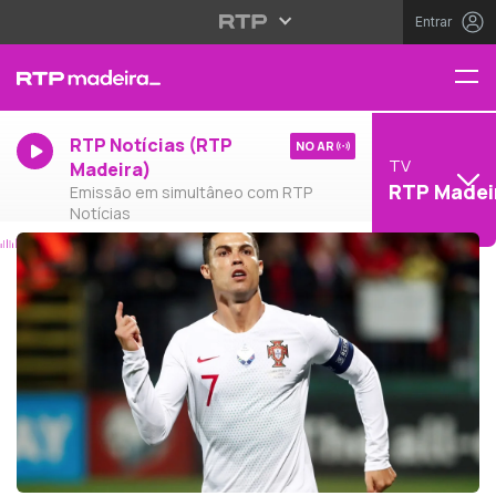
Entrar
RTP Notícias (RTP
NO AR
TV
Madeira)
RTP Madei
Emissão em simultâneo com RTP
Notícias