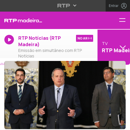
Entrar
RTP Notícias (RTP
NO AR
TV
Madeira)
RTP Madei
Emissão em simultâneo com RTP
Notícias