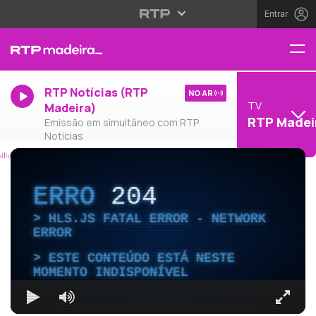
Entrar
RTP Notícias (RTP
NO AR
TV
Madeira)
RTP Madei
Emissão em simultâneo com RTP
Notícias
ERRO
204
HLS.JS FATAL ERROR - NETWORK
ERROR
ESTE CONTEÚDO ESTÁ NESTE
MOMENTO INDISPONÍVEL