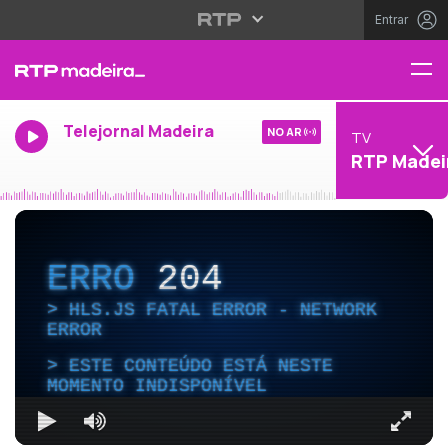
Entrar
Telejornal Madeira
NO AR
TV
RTP Madei
ERRO
204
HLS.JS FATAL ERROR - NETWORK
ERROR
ESTE CONTEÚDO ESTÁ NESTE
MOMENTO INDISPONÍVEL