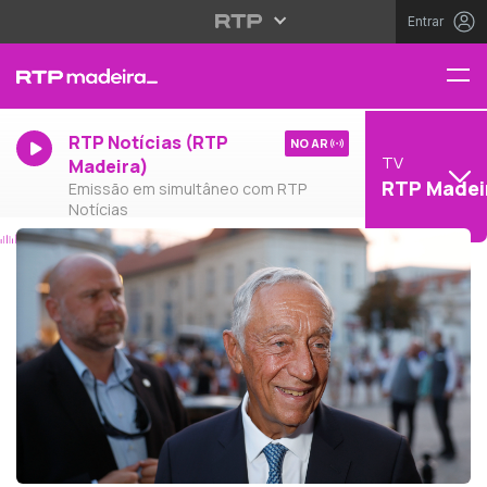
Entrar
RTP Notícias (RTP
NO AR
TV
Madeira)
RTP Madei
Emissão em simultâneo com RTP
Notícias